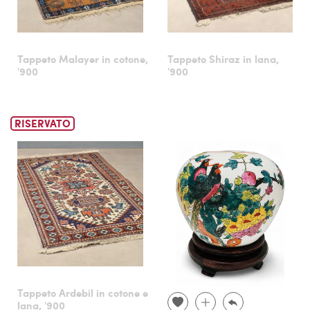
Tappeto Malayer in cotone,
Tappeto Shiraz in lana,
'900
'900
RISERVATO
Tappeto Ardebil in cotone e
lana, '900