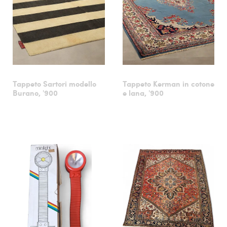
Tappeto Sartori modello
Tappeto Kerman in cotone
Burano, '900
e lana, '900