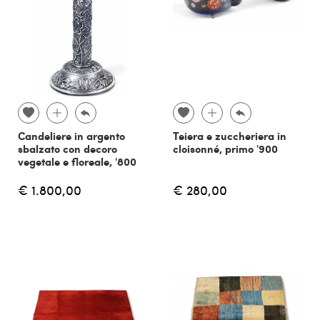
Candeliere in argento
Teiera e zuccheriera in
sbalzato con decoro
cloisonné, primo '900
vegetale e floreale, '800
€ 1.800,00
€ 280,00