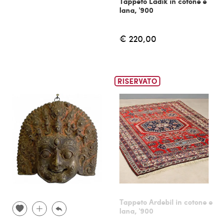
Tappeto Ladik in cotone e
lana, '900
€ 220,00
RISERVATO
Tappeto Ardebil in cotone e
lana, '900