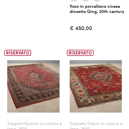
Vaso in porcellana cinese
dinastia Qing, 20th century
€ 450,00
RISERVATO
RISERVATO
Tappeto Keshan in cotone e
Tappeto Tabriz in cotone e
lana, '900
lana, '900