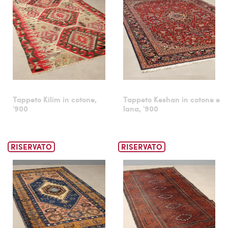
Tappeto Kilim in cotone,
Tappeto Keshan in cotone e
'900
lana, '900
RISERVATO
RISERVATO