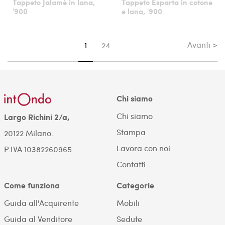
Tappeto Jalamè in lana,
Tappeto Esparta in cotone
'900
e lana, '900
Avanti >
Sei su pagina
1
24
Chi siamo
Chi siamo
Largo Richini 2/a,
Stampa
20122 Milano.
Lavora con noi
P.IVA 10382260965
Contatti
Come funziona
Categorie
Guida all'Acquirente
Mobili
Guida al Venditore
Sedute