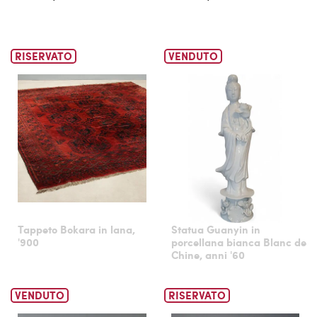
RISERVATO
VENDUTO
Tappeto Bokara in lana,
Statua Guanyin in
'900
porcellana bianca Blanc de
Chine, anni '60
VENDUTO
RISERVATO