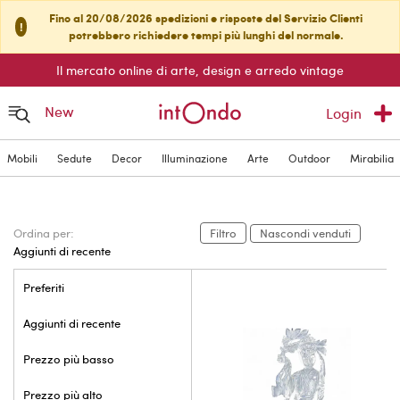
Fino al 20/08/2026 spedizioni e risposte del Servizio Clienti
!
potrebbero richiedere tempi più lunghi del normale.
Il mercato online di arte, design e arredo vintage
New
Login
Mobili
Sedute
Decor
Illuminazione
Arte
Outdoor
Mirabilia
Ordina per:
Filtro
Nascondi venduti
Aggiunti di recente
Preferiti
Aggiunti di recente
Prezzo più basso
Prezzo più alto