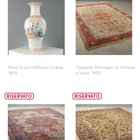
Vaso in porcellana cinese,
Tappeto Srinagar in cotone
'900
e lana, '900
RISERVATO
RISERVATO