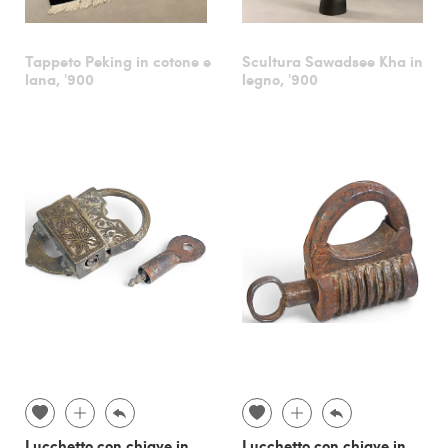
Tappeto Peking in cotone e
Scultura Sawadsee Kha in
lana, '900
legno, '900
Lucchetto con chiave in
Lucchetto con chiave in