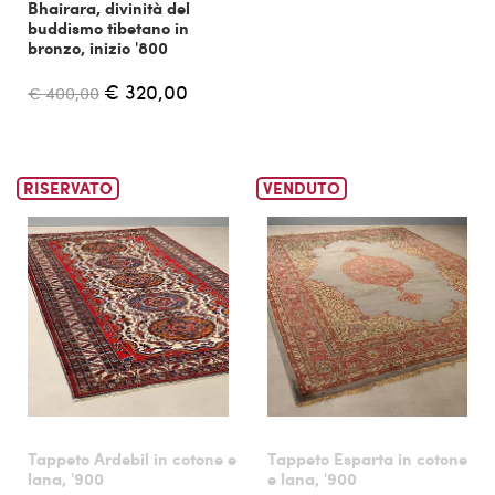
Bhairara, divinità del
buddismo tibetano in
bronzo, inizio '800
€ 320,00
€ 400,00
RISERVATO
VENDUTO
Tappeto Ardebil in cotone e
Tappeto Esparta in cotone
lana, '900
e lana, '900