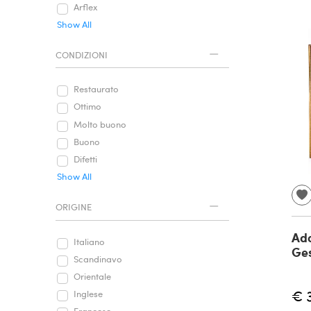
Arflex
Show All
CONDIZIONI
Restaurato
Ottimo
Molto buono
Buono
Difetti
Show All
ORIGINE
Ado
Italiano
Ges
Scandinavo
Orientale
€ 
Inglese