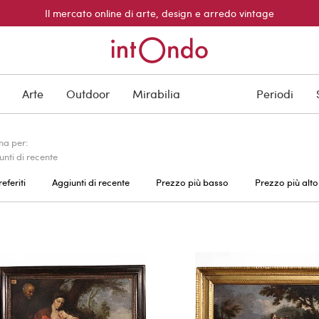
Il mercato online di arte, design e arredo vintage
Arte
Outdoor
Mirabilia
Periodi
na per:
unti di recente
referiti
Aggiunti di recente
Prezzo più basso
Prezzo più alto