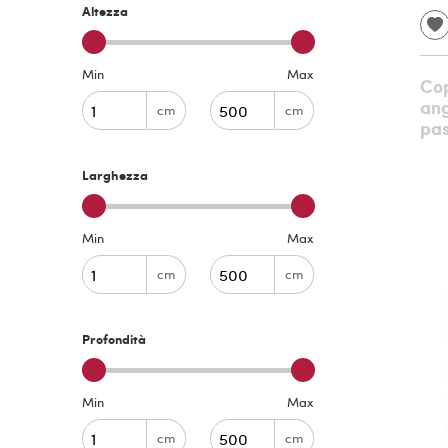
Altezza
Min
Max
Cop
ang
cm
cm
pas
Larghezza
Min
Max
cm
cm
Profondità
Min
Max
cm
cm