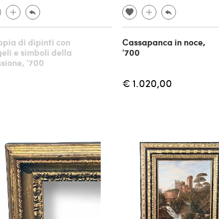
pia di dipinti con
Cassapanca in noce,
eli e simboli della
'700
sione, '700
€ 1.020,00