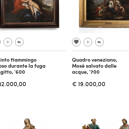
into fiammingo
Quadro veneziano,
oso durante la fuga
Mosè salvato dalle
Egitto, '600
acque, '700
32.000,00
€ 19.000,00