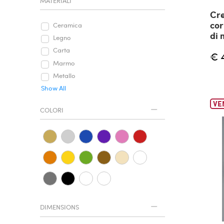
MATERIALI
Cr
cor
Ceramica
di 
Legno
Carta
€ 
Marmo
Metallo
Show All
VE
COLORI
DIMENSIONS