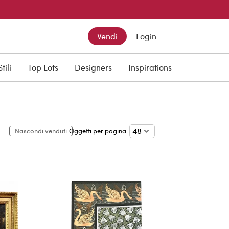
Vendi
Login
Stili
Top Lots
Designers
Inspirations
Nascondi venduti
Oggetti per pagina