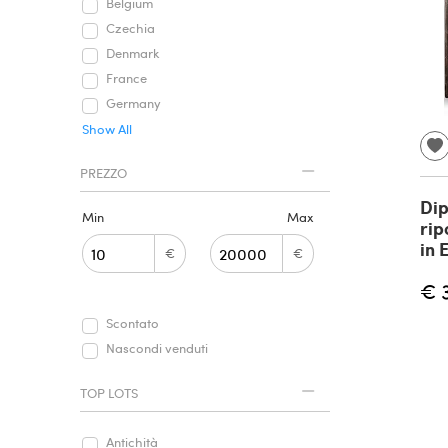
Belgium
Czechia
Denmark
France
Germany
Show All
PREZZO
Dip
Min
Max
rip
in 
€
€
€ 
Scontato
Nascondi venduti
TOP LOTS
Antichità