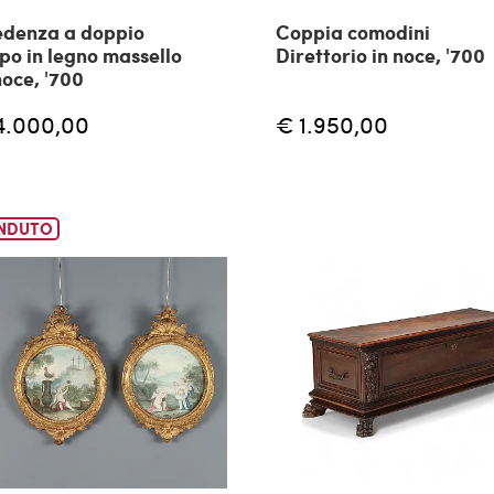
edenza a doppio
Coppia comodini
po in legno massello
Direttorio in noce, '700
noce, '700
4.000,00
€ 1.950,00
NDUTO