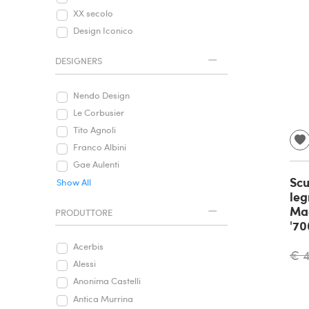
XX secolo
Design Iconico
DESIGNERS
Nendo Design
Le Corbusier
Tito Agnoli
Franco Albini
Gae Aulenti
Scu
Show All
leg
Ma
PRODUTTORE
'70
Acerbis
€ 
Alessi
Anonima Castelli
Antica Murrina