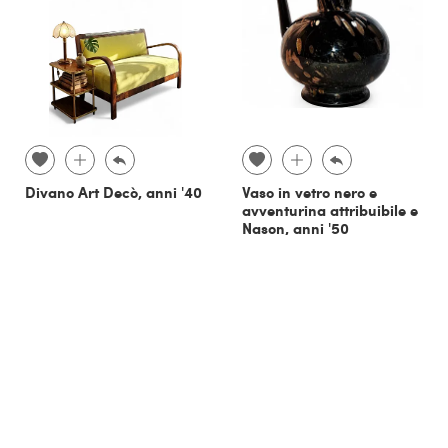
Divano Art Decò, anni '40
Vaso in vetro nero e
avventurina attribuibile e
Nason, anni '50
€ 800,00
€ 120,00