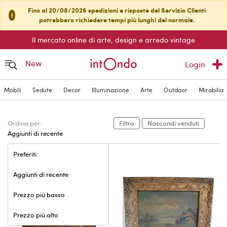
Fino al 20/08/2026 spedizioni e risposte del Servizio Clienti
!
potrebbero richiedere tempi più lunghi del normale.
Il mercato online di arte, design e arredo vintage
New
Login
Mobili
Sedute
Decor
Illuminazione
Arte
Outdoor
Mirabilia
Ordina per:
Filtro
Nascondi venduti
Aggiunti di recente
Preferiti
Aggiunti di recente
Prezzo più basso
Prezzo più alto