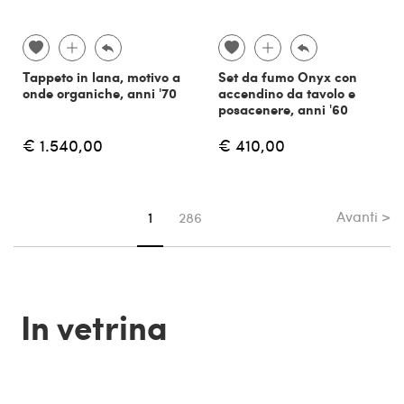
Tappeto in lana, motivo a
Set da fumo Onyx con
onde organiche, anni '70
accendino da tavolo e
posacenere, anni '60
€ 1.540,00
€ 410,00
Avanti >
Sei su pagina
1
286
In vetrina