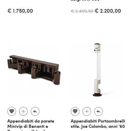
€ 1.750,00
€ 2.200,00
€ 2.400,00
Appendiabiti da parete
Appendiabiti Portaombrelli
Minivip di Benanti e
stile. Joe Colombo, anni '60