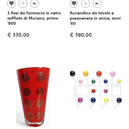
3 Vasi da farmacia in vetro
Accendino da tavolo e
soffiato di Murano, primo
posacenere in onice, anni
'900
'60
€ 330,00
€ 390,00