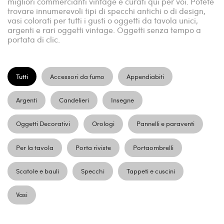
migliori commercianti vintage e curati qui per voi. Potete
trovare innumerevoli tipi di specchi antichi o di design,
vasi colorati per tutti i gusti o oggetti da tavola unici,
argenti e rari oggetti vintage. Oggetti senza tempo a
portata di clic.
Tutti
Accessori da fumo
Appendiabiti
Argenti
Candelieri
Insegne
Oggetti Decorativi
Orologi
Pannelli e paraventi
Per la tavola
Porta riviste
Portaombrelli
Scatole e bauli
Specchi
Tappeti e cuscini
Vasi