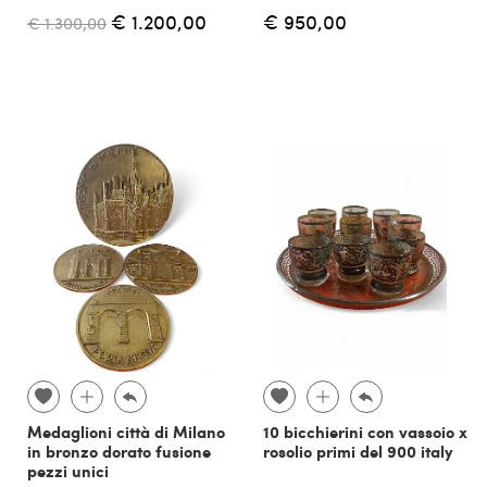
€ 1.200,00
€ 950,00
€ 1.300,00
Medaglioni città di Milano
10 bicchierini con vassoio x
in bronzo dorato fusione
rosolio primi del 900 italy
pezzi unici