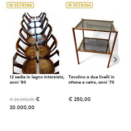
IN VETRINA
IN VETRINA
IN
12 sedie in legno intarsiato,
Tavolino a due livelli in
C
anni '80
ottone e vetro, anni '70
m
€
€ 250,00
€ 25.000,00
€
20.000,00