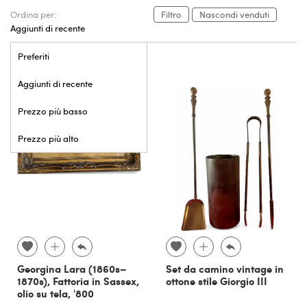
Ordina per:
Filtro
Nascondi venduti
Aggiunti di recente
Preferiti
Aggiunti di recente
Prezzo più basso
Prezzo più alto
Georgina Lara (1860s–
Set da camino vintage in
1870s), Fattoria in Sassex,
ottone stile Giorgio III
olio su tela, '800