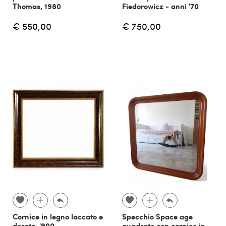
Thomas, 1980
Fiedorowicz - anni '70
€ 550,00
€ 750,00
Cornice in legno laccato e
Specchio Space age
dorato, '900
quadrato con cornice in