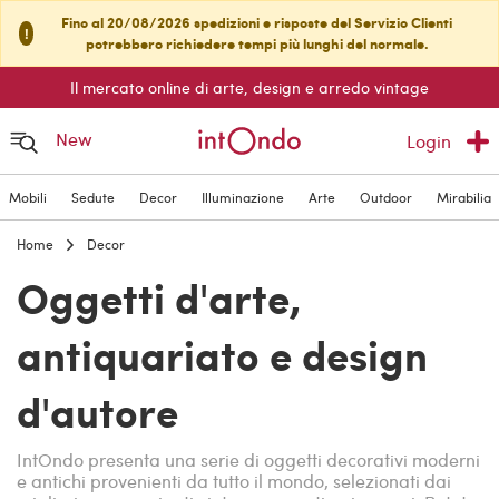
Fino al 20/08/2026 spedizioni e risposte del Servizio Clienti
!
potrebbero richiedere tempi più lunghi del normale.
Il mercato online di arte, design e arredo vintage
New
Login
Mobili
Sedute
Decor
Illuminazione
Arte
Outdoor
Mirabilia
Home
Decor
Oggetti d'arte,
antiquariato e design
d'autore
IntOndo presenta una serie di oggetti decorativi moderni
e antichi provenienti da tutto il mondo, selezionati dai