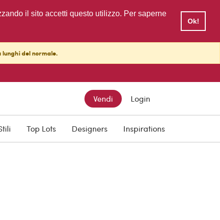
zzando il sito accetti questo utilizzo. Per saperne
Ok!
ù lunghi del normale.
Vendi
Login
Stili
Top Lots
Designers
Inspirations