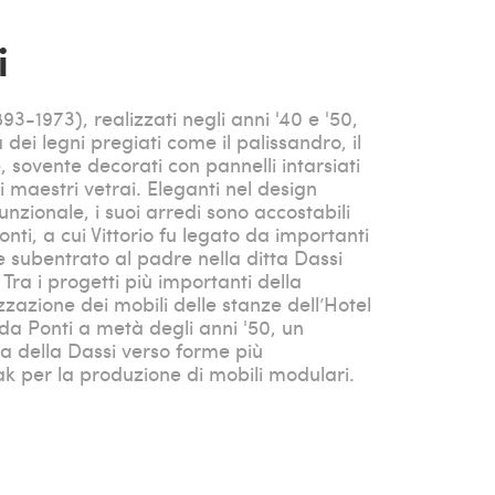
i
1893-1973), realizzati negli anni '40 e '50,
 dei legni pregiati come il palissandro, il
oce, sovente decorati con pannelli intarsiati
di maestri vetrai. Eleganti nel design
nzionale, i suoi arredi sono accostabili
Ponti, a cui Vittorio fu legato da importanti
 subentrato al padre nella ditta Dassi
Tra i progetti più importanti della
izzazione dei mobili delle stanze dell’Hotel
 da Ponti a metà degli anni '50, un
a della Dassi verso forme più
k per la produzione di mobili modulari.