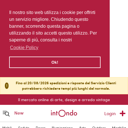
Il nostro sito web utilizza i cookie per offrirti
un servizio migliore. Chiudendo questo
banner, scorrendo questa pagina o
utilizzando il sito accetti questo utilizzo. Per
saperne di più, consulta i nostri
Cookie Policy
Ok!
Fino al 20/08/2026 spedizioni e risposte del Servizio Clienti
!
potrebbero richiedere tempi più lunghi del normale.
Il mercato online di arte, design e arredo vintage
New
Login
Mobili
Sedute
Decor
Illuminazione
Arte
Outdoor
Mirabilia