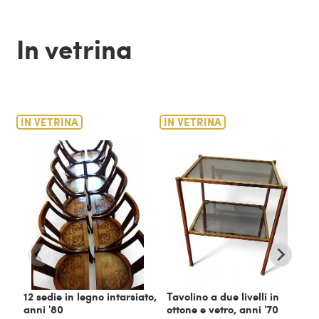
In vetrina
IN VETRINA
IN VETRINA
IN
12 sedie in legno intarsiato,
Tavolino a due livelli in
C
anni '80
ottone e vetro, anni '70
m