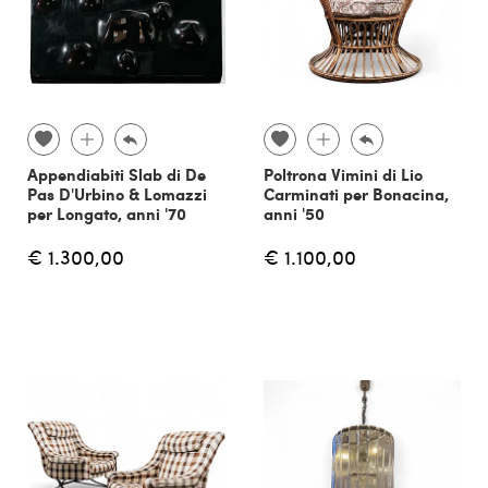
Appendiabiti Slab di De
Poltrona Vimini di Lio
Pas D'Urbino & Lomazzi
Carminati per Bonacina,
per Longato, anni '70
anni '50
€ 1.300,00
€ 1.100,00