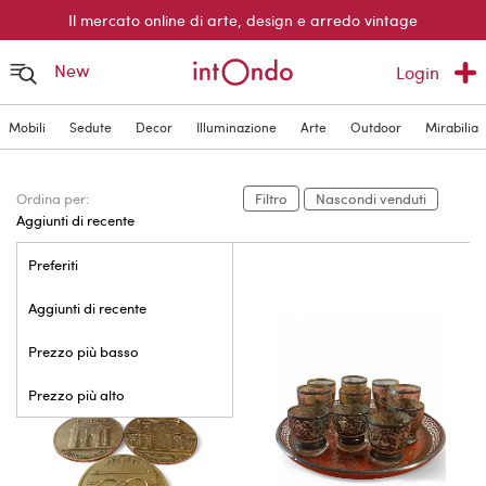
Il mercato online di arte, design e arredo vintage
New
Login
Mobili
Sedute
Decor
Illuminazione
Arte
Outdoor
Mirabilia
Ordina per:
Filtro
Nascondi venduti
Aggiunti di recente
Preferiti
Aggiunti di recente
Prezzo più basso
Prezzo più alto