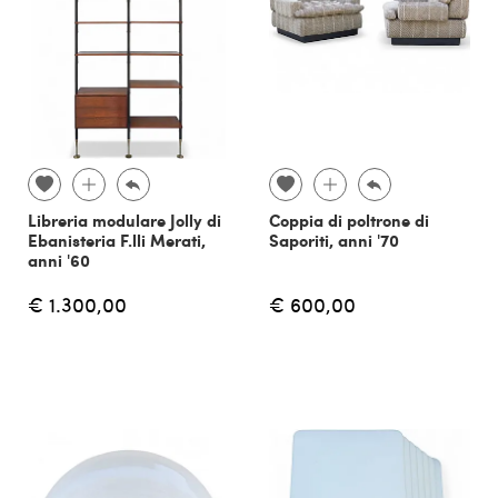
Libreria modulare Jolly di
Coppia di poltrone di
Ebanisteria F.lli Merati,
Saporiti, anni '70
anni '60
€ 1.300,00
€ 600,00