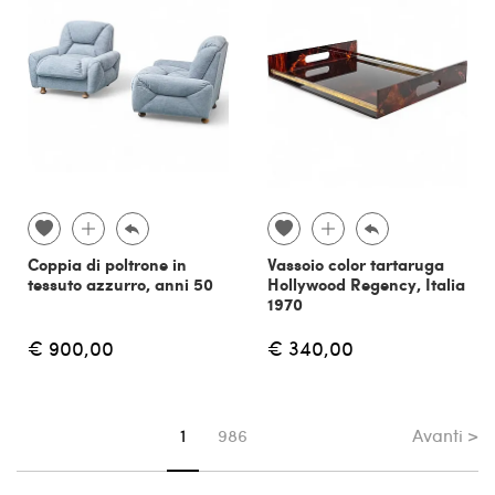
Coppia di poltrone in
Vassoio color tartaruga
tessuto azzurro, anni 50
Hollywood Regency, Italia
1970
€ 900,00
€ 340,00
Avanti >
Sei su pagina
1
986