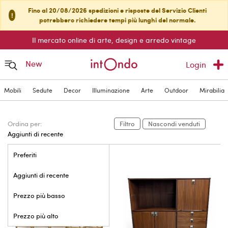
Fino al 20/08/2026 spedizioni e risposte del Servizio Clienti
!
potrebbero richiedere tempi più lunghi del normale.
Il mercato online di arte, design e arredo vintage
New
Login
Mobili
Sedute
Decor
Illuminazione
Arte
Outdoor
Mirabilia
Ordina per:
Filtro
Nascondi venduti
Aggiunti di recente
Preferiti
Aggiunti di recente
Prezzo più basso
Prezzo più alto