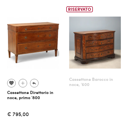
RISERVATO
Cassettone Barocco in
noce, '600
Cassettone Direttorio in
noce, primo '800
€ 795,00