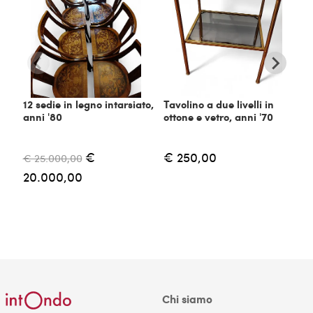
12 sedie in legno intarsiato,
Tavolino a due livelli in
C
anni '80
ottone e vetro, anni '70
m
€
€ 250,00
€ 25.000,00
€
20.000,00
Chi siamo