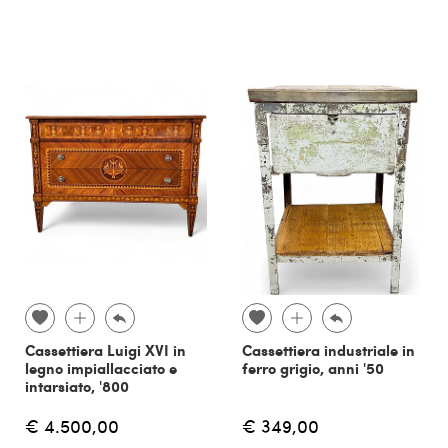
Cassettiera Luigi XVI in
Cassettiera industriale in
legno impiallacciato e
ferro grigio, anni '50
intarsiato, '800
€ 4.500,00
€ 349,00