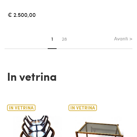
€ 2.500,00
Avanti >
Sei su pagina
1
28
In vetrina
IN VETRINA
IN VETRINA
IN