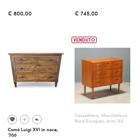
€ 800,00
€ 745,00
VENDUTO
Cassettiera, Manifattura
Nord Europea, anni '60
Comò Luigi XVI in noce,
'700