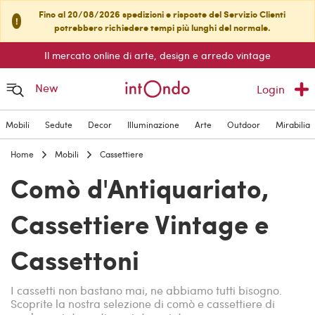
Fino al 20/08/2026 spedizioni e risposte del Servizio Clienti
!
potrebbero richiedere tempi più lunghi del normale.
Il mercato online di arte, design e arredo vintage
New
Login
Mobili
Sedute
Decor
Illuminazione
Arte
Outdoor
Mirabilia
Home
Mobili
Cassettiere
Comò d'Antiquariato,
Cassettiere Vintage e
Cassettoni
I cassetti non bastano mai, ne abbiamo tutti bisogno.
Scoprite la nostra selezione di comò e cassettiere di