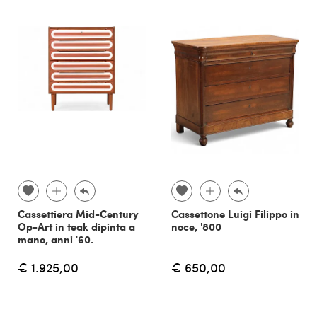
Cassettiera Mid-Century
Cassettone Luigi Filippo in
Op-Art in teak dipinta a
noce, '800
mano, anni '60.
€ 1.925,00
€ 650,00