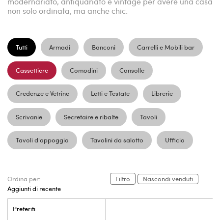
modernariato, antiquariato e vintage per avere una casa
non solo ordinata, ma anche chic.
Tutti
Armadi
Banconi
Carrelli e Mobili bar
Cassettiere
Comodini
Consolle
Credenze e Vetrine
Letti e Testate
Librerie
Scrivanie
Secretaire e ribalte
Tavoli
Tavoli d'appoggio
Tavolini da salotto
Ufficio
Ordina per:
Filtro
Nascondi venduti
Aggiunti di recente
Preferiti