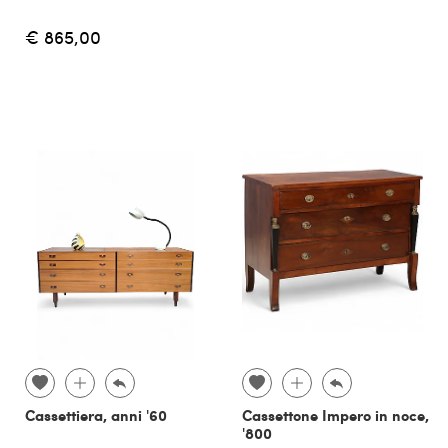
€ 865,00
Cassettiera, anni '60
Cassettone Impero in noce,
'800