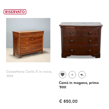
RISERVATO
Cassettone Carlo X in noce,
'800
Comò in mogano, primo
'900
€ 650,00