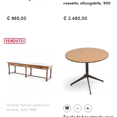
cassetto, allungabile, '800
€ 865,00
€ 2.480,00
VENDUTO
Grandr tavolo rustico in
rovere, inizi '900
Tavolo da bar rotondo, anni