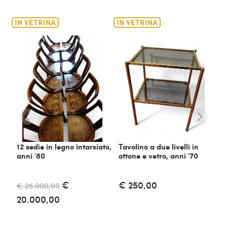
IN VETRINA
IN VETRINA
12 sedie in legno intarsiato,
Tavolino a due livelli in
anni '80
ottone e vetro, anni '70
€
€ 250,00
€ 25.000,00
20.000,00