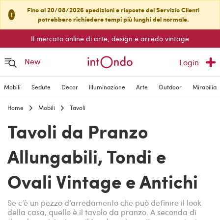
Fino al 20/08/2026 spedizioni e risposte del Servizio Clienti
!
potrebbero richiedere tempi più lunghi del normale.
Il mercato online di arte, design e arredo vintage
New
Login
Mobili
Sedute
Decor
Illuminazione
Arte
Outdoor
Mirabilia
Home
Mobili
Tavoli
Tavoli da Pranzo
Allungabili, Tondi e
Ovali Vintage e Antichi
Se c’è un pezzo d’arredamento che può definire il look
della casa, quello è il tavolo da pranzo. A seconda di