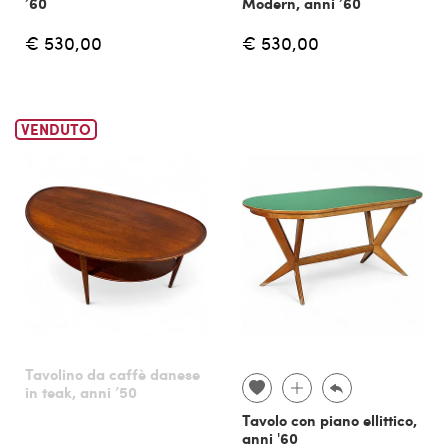
’60
Modern, anni ’60
€ 530,00
€ 530,00
VENDUTO
Tavolino da caffè danese
in teak, anni ’50
Tavolo con piano ellittico,
anni '60