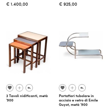
€ 1.400,00
€ 925,00
3 Tavoli nidificanti, metà
Portafiori tubolare in
'900
acciaio e vetro di Emile
Guyot, metà '900