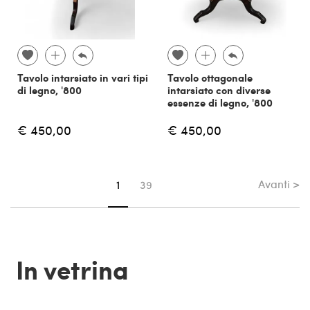
Tavolo intarsiato in vari tipi
Tavolo ottagonale
di legno, '800
intarsiato con diverse
essenze di legno, '800
€ 450,00
€ 450,00
Avanti >
Sei su pagina
1
39
In vetrina