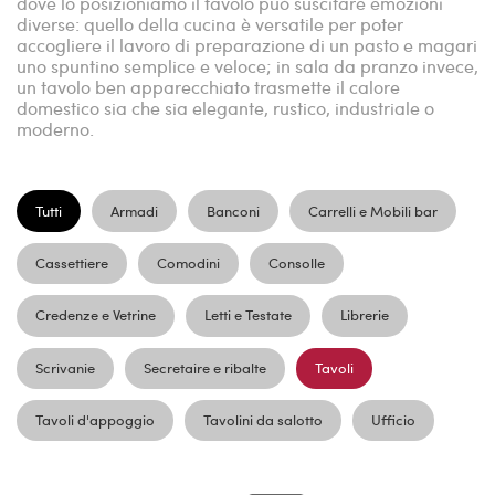
dove lo posizioniamo il tavolo può suscitare emozioni
diverse: quello della cucina è versatile per poter
accogliere il lavoro di preparazione di un pasto e magari
uno spuntino semplice e veloce; in sala da pranzo invece,
un tavolo ben apparecchiato trasmette il calore
domestico sia che sia elegante, rustico, industriale o
moderno.
Tutti
Armadi
Banconi
Carrelli e Mobili bar
Cassettiere
Comodini
Consolle
Credenze e Vetrine
Letti e Testate
Librerie
Scrivanie
Secretaire e ribalte
Tavoli
Tavoli d'appoggio
Tavolini da salotto
Ufficio