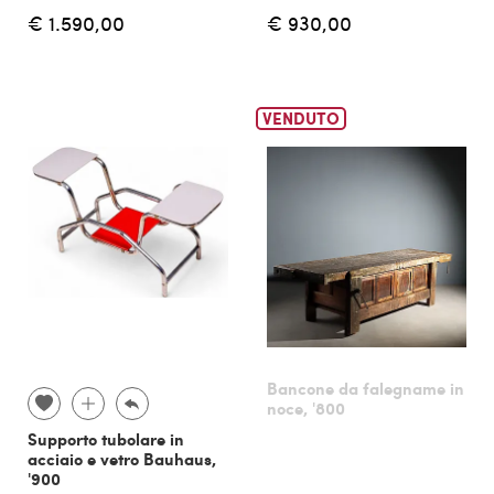
€ 1.590,00
€ 930,00
VENDUTO
Bancone da falegname in
noce, '800
Supporto tubolare in
acciaio e vetro Bauhaus,
'900