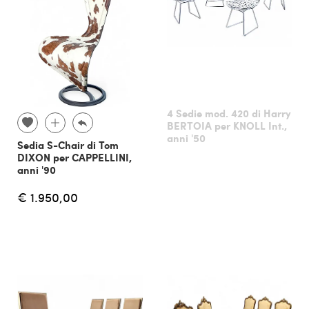
4 Sedie mod. 420 di Harry
BERTOIA per KNOLL Int.,
anni '50
Sedia S-Chair di Tom
DIXON per CAPPELLINI,
anni '90
€ 1.950,00