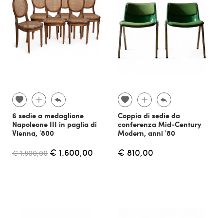
6 sedie a medaglione
Coppia di sedie da
Napoleone III in paglia di
conferenza Mid-Century
Vienna, '800
Modern, anni '80
€ 1.600,00
€ 810,00
€ 1.800,00