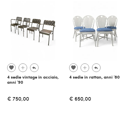
4 sedie vintage in acciaio,
4 sedie in rattan, anni '80
anni '90
€ 750,00
€ 650,00