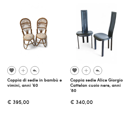
Coppia di sedie in bambù e
Coppia sedie Alice Giorgio
vimini, anni '60
Cattelan cuoio nere, anni
'80
€ 395,00
€ 340,00