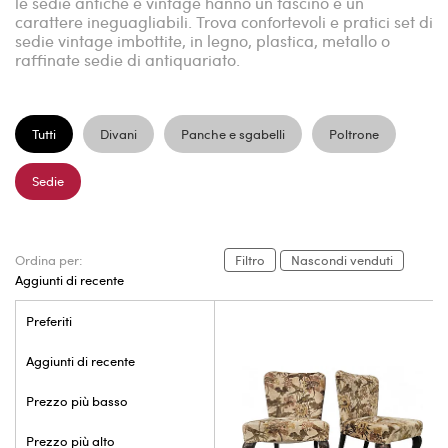
le sedie antiche e vintage hanno un fascino e un
carattere ineguagliabili. Trova confortevoli e pratici set di
sedie vintage imbottite, in legno, plastica, metallo o
raffinate sedie di antiquariato.
Tutti
Divani
Panche e sgabelli
Poltrone
Sedie
Ordina per:
Filtro
Nascondi venduti
Aggiunti di recente
Preferiti
Aggiunti di recente
Prezzo più basso
Prezzo più alto