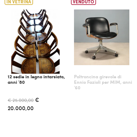
IN VETRINA
VENDUTO
12 sedie in legno intarsiato,
Poltroncina girevole di
anni '80
Ennio Fazioli per MIM, anni
'60
€
€ 25.000,00
20.000,00