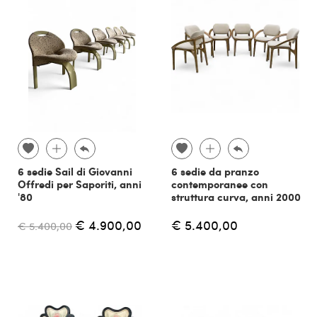
6 sedie Sail di Giovanni
6 sedie da pranzo
Offredi per Saporiti, anni
contemporanee con
'80
struttura curva, anni 2000
€ 4.900,00
€ 5.400,00
€ 5.400,00