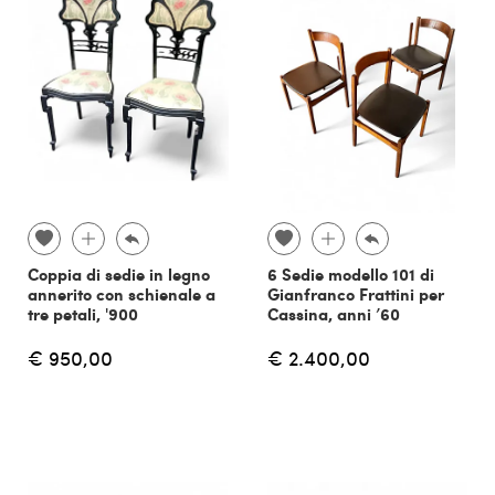
Coppia di sedie in legno
6 Sedie modello 101 di
annerito con schienale a
Gianfranco Frattini per
tre petali, '900
Cassina, anni ’60
€ 950,00
€ 2.400,00