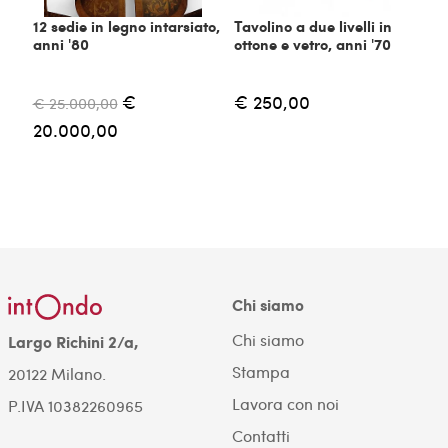
12 sedie in legno intarsiato,
Tavolino a due livelli in
C
anni '80
ottone e vetro, anni '70
m
€
€ 250,00
€ 25.000,00
€
20.000,00
Chi siamo
Chi siamo
Largo Richini 2/a,
Stampa
20122 Milano.
Lavora con noi
P.IVA 10382260965
Contatti