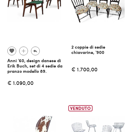
2 coppie di sedie
chiavarine, '900
Anni '60, design danese di
Erik Buch, set di 4 sedie da
€ 1.700,00
pranzo modello 89.
€ 1.090,00
VENDUTO