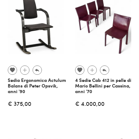
Sedia Ergonomica Actulum
4 Sedie Cab 412 in pelle di
Balans di Peter Opsvik,
Mario Bellini per Cassina,
anni '90
anni '70
€ 375,00
€ 4.000,00