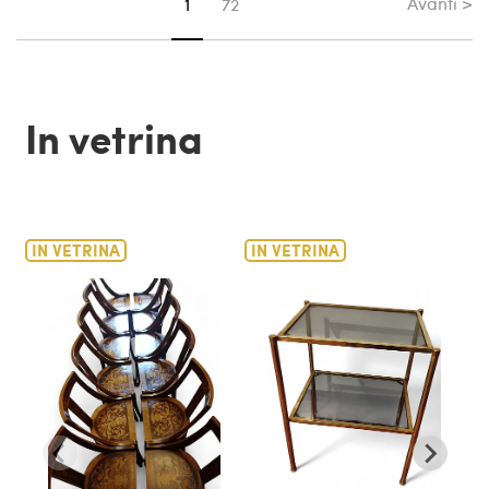
Avanti >
Sei su pagina
1
72
In vetrina
IN VETRINA
IN VETRINA
IN