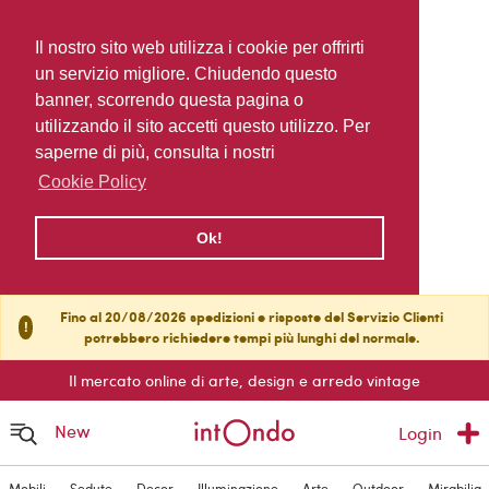
Il nostro sito web utilizza i cookie per offrirti
un servizio migliore. Chiudendo questo
banner, scorrendo questa pagina o
utilizzando il sito accetti questo utilizzo. Per
saperne di più, consulta i nostri
Cookie Policy
Ok!
Fino al 20/08/2026 spedizioni e risposte del Servizio Clienti
!
potrebbero richiedere tempi più lunghi del normale.
Il mercato online di arte, design e arredo vintage
New
Login
Mobili
Sedute
Decor
Illuminazione
Arte
Outdoor
Mirabilia