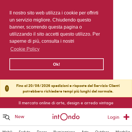
Il nostro sito web utilizza i cookie per offrirti
un servizio migliore. Chiudendo questo
banner, scorrendo questa pagina o
utilizzando il sito accetti questo utilizzo. Per
saperne di più, consulta i nostri
Cookie Policy
Ok!
Fino al 20/08/2026 spedizioni e risposte del Servizio Clienti
!
potrebbero richiedere tempi più lunghi del normale.
Il mercato online di arte, design e arredo vintage
New
Login
Mobili
Sedute
Decor
Illuminazione
Arte
Outdoor
Mirabilia