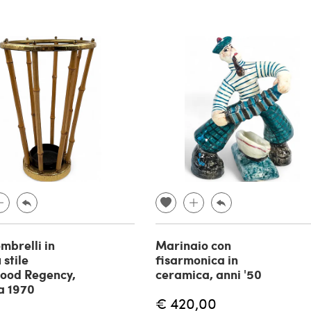
mbrelli in
Marinaio con
stile
fisarmonica in
ood Regency,
ceramica, anni '50
a 1970
€ 420,00