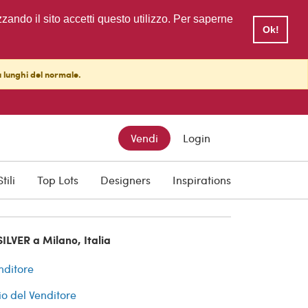
zzando il sito accetti questo utilizzo. Per saperne
Ok!
ù lunghi del normale.
Vendi
Login
cquisti
Stili
Top Lots
Designers
Inspirations
ILVER a Milano, Italia
nditore
io del Venditore