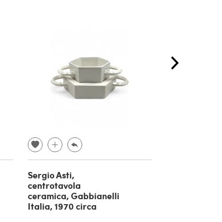
Sergio Asti,
Bhairara, div
centrotavola
buddismo tib
ceramica, Gabbianelli
bronzo, inizio
Italia, 1970 circa
€ 
€ 400,00