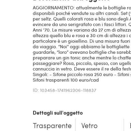
AGGIORNAMENTO: attualmente le bottiglie ros
disponibili poiché vendute su altri canali. Set
per seltz. Quelli colorati rosa e blu sono degl
evincere da uno serigrafato con i fasci littori. 
Anni '70. Le misure variano da 27 cm di altezza
altezza quello blu e rosa e 30 cm di altezza i 
particolare è un gioiellino. Di una misura fuor
da viaggio. “Noi” oggi abbiamo le bottigliette 
guardarle, “loro” avevano bottiglie che sarebb
preparare un gin tonic anche mentre lo chaffeu
passeggiare? Rosa, piccolo, spesso, con ugel
cannuccia in vetro. Deve essere il re della fest
Singoli: - Sifone piccolo rosa 250 euro - Sifon
Sifoni trasparenti 100 euro/cad
ID: 103458-1741962306-118837
Dettagli sull'oggetto
Trasparente
Vetro