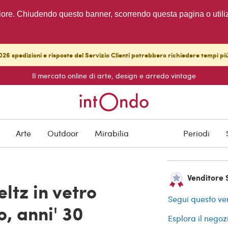
migliore. Chiudendo questo banner, scorrendo questa pagina o utili
26 spedizioni e risposte del Servizio Clienti potrebbero richiedere tempi pi
Il mercato online di arte, design e arredo vintage
VENDUTO
Protezione degli a
Arte
Outdoor
Mirabilia
Periodi
Venditore S
eltz in vetro
Segui questo ve
, anni' 30
Esplora il negoz