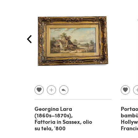
Georgina Lara
Portao
(1860s–1870s),
bambù 
Fattoria in Sassex, olio
Hollyw
su tela, '800
Franci