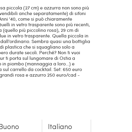
a piccola (27 cm) e azzurra non sono più
 (vendibili anche separatamente) di sifoni
i Anni '40, come si può chiaramente
Quelli in vetro trasparente sono più recenti,
 (quello più piccolino rosa), 29 cm di
due in vetro trasparente. Quella piccola in
i dall’ordinario. Sembra quasi una bottiglia
di plastica che si squagliano solo a
ero durate secoli. Perché? Non ti vuoi
r ti porta sul lungomare di Ostia a
lo in piombo (mannaggia a loro…) e
a sul carrello da cocktail. Set: 650 euro
i grandi rosa e azzurro 250 euro/cad -
Buono
Italiano