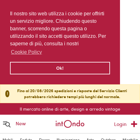
Il nostro sito web utilizza i cookie per offrirti
un servizio migliore. Chiudendo questo
banner, scorrendo questa pagina o
utilizzando il sito accetti questo utilizzo. Per
saperne di più, consulta i nostri
Cookie Policy
Ok!
Fino al 20/08/2026 spedizioni e risposte del Servizio Clienti
!
potrebbero richiedere tempi più lunghi del normale.
Il mercato online di arte, design e arredo vintage
New
Login
Mobili
Sedute
Decor
Illuminazione
Arte
Outdoor
Mirabilia