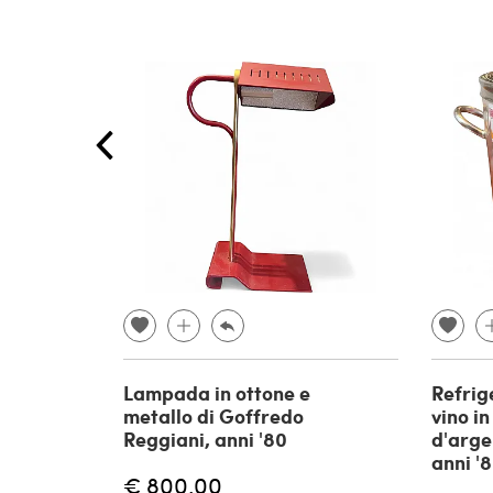
Lampada in ottone e
Refrig
metallo di Goffredo
vino i
Reggiani, anni '80
d'arge
anni '
€ 800,00