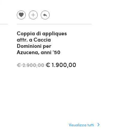
Coppia di appliques
Lampada da 
attr. a Caccia
Shogun di Ma
Dominioni per
per Artemide,
Azucena, anni '50
€ 1.700,00
€ 1.900,00
€ 2.900,00
Visualizza tutti