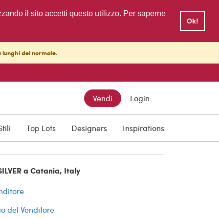
zzando il sito accetti questo utilizzo. Per saperne
Ok!
ù lunghi del normale.
Vendi
Login
cquisti
Stili
Top Lots
Designers
Inspirations
ILVER a Catania, Italy
nditore
io del Venditore