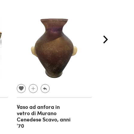
Vaso ad anfora in
Candelabro b
vetro di Murano
a tre bracci i
Cenedese Scavo, anni
ottone, anni 
'70
€ 600,00