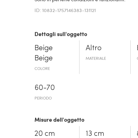
ID: 10832-1757146383-131121
Dettagli sull'oggetto
Beige
Altro
Beige
MATERIALE
COLORE
60-70
PERIODO
Misure dell'oggetto
20 cm
13 cm