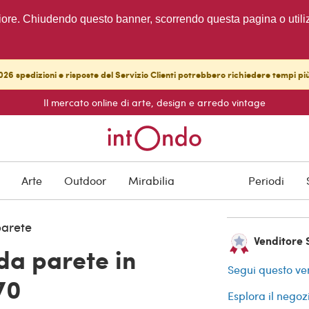
migliore. Chiudendo questo banner, scorrendo questa pagina o utili
26 spedizioni e risposte del Servizio Clienti potrebbero richiedere tempi pi
Il mercato online di arte, design e arredo vintage
VENDUTO
Protezione degli a
Arte
Outdoor
Mirabilia
Periodi
arete
Venditore S
da parete in
Segui questo ve
70
Esplora il negoz