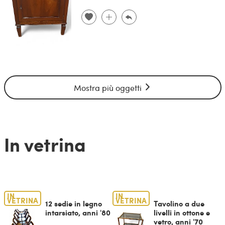
Mostra più oggetti
In vetrina
IN
IN
VETRINA
VETRINA
12 sedie in legno
Tavolino a due
intarsiato, anni '80
livelli in ottone e
vetro, anni '70