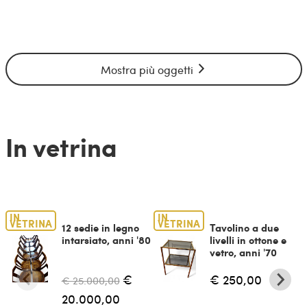
Mostra più oggetti
In vetrina
IN
IN
VETRINA
VETRINA
12 sedie in legno
Tavolino a due
intarsiato, anni '80
livelli in ottone e
vetro, anni '70
€
€ 250,00
€ 25.000,00
20.000,00