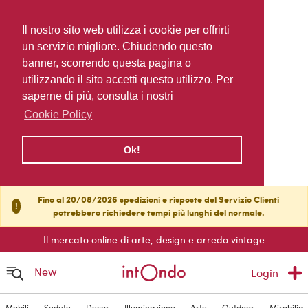
Il nostro sito web utilizza i cookie per offrirti
un servizio migliore. Chiudendo questo
banner, scorrendo questa pagina o
utilizzando il sito accetti questo utilizzo. Per
saperne di più, consulta i nostri
Cookie Policy
Ok!
Fino al 20/08/2026 spedizioni e risposte del Servizio Clienti
!
potrebbero richiedere tempi più lunghi del normale.
Il mercato online di arte, design e arredo vintage
New
Login
Mobili
Sedute
Decor
Illuminazione
Arte
Outdoor
Mirabilia