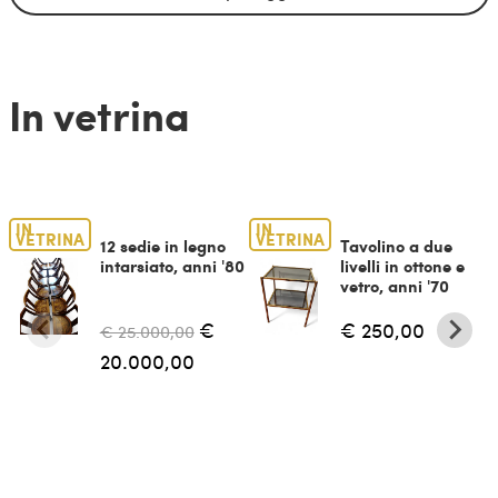
In vetrina
IN
IN
VETRINA
VETRINA
12 sedie in legno
Tavolino a due
intarsiato, anni '80
livelli in ottone e
vetro, anni '70
€
€ 250,00
€ 25.000,00
20.000,00