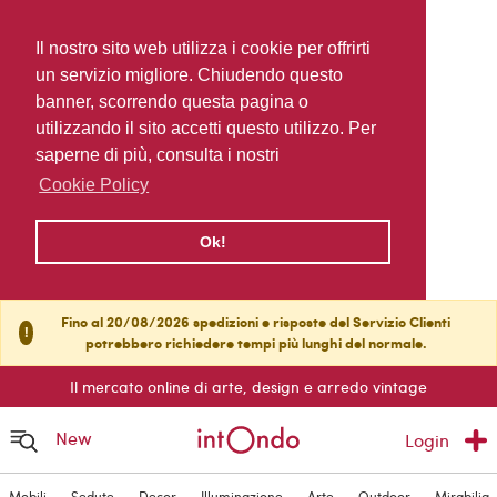
Il nostro sito web utilizza i cookie per offrirti
un servizio migliore. Chiudendo questo
banner, scorrendo questa pagina o
utilizzando il sito accetti questo utilizzo. Per
saperne di più, consulta i nostri
Cookie Policy
Ok!
Fino al 20/08/2026 spedizioni e risposte del Servizio Clienti
!
potrebbero richiedere tempi più lunghi del normale.
Il mercato online di arte, design e arredo vintage
New
Login
Mobili
Sedute
Decor
Illuminazione
Arte
Outdoor
Mirabilia