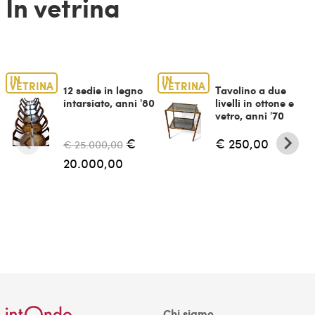
In vetrina
IN
IN
VETRINA
VETRINA
12 sedie in legno
Tavolino a due
intarsiato, anni '80
livelli in ottone e
vetro, anni '70
€
€ 250,00
€ 25.000,00
20.000,00
Chi siamo