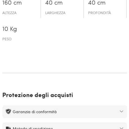
160 cm
40 cm
40 cm
ALTEZZA
LARGHEZZA
PROFONDITÀ
10 Kg
PESO
Protezione degli acquisti
Garanzia di conformità
Metodo di spedizione