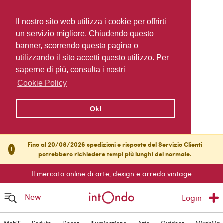
Il nostro sito web utilizza i cookie per offrirti
un servizio migliore. Chiudendo questo
banner, scorrendo questa pagina o
utilizzando il sito accetti questo utilizzo. Per
saperne di più, consulta i nostri
Cookie Policy
Ok!
Fino al 20/08/2026 spedizioni e risposte del Servizio Clienti
!
potrebbero richiedere tempi più lunghi del normale.
Il mercato online di arte, design e arredo vintage
New
Login
Mobili
Sedute
Decor
Illuminazione
Arte
Outdoor
Mirabilia