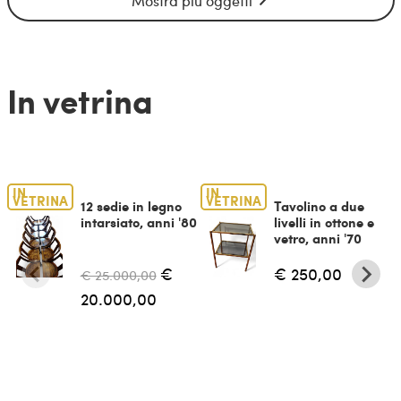
Mostra più oggetti
In vetrina
IN
IN
VETRINA
VETRINA
12 sedie in legno
Tavolino a due
intarsiato, anni '80
livelli in ottone e
vetro, anni '70
€
€ 250,00
€ 25.000,00
20.000,00