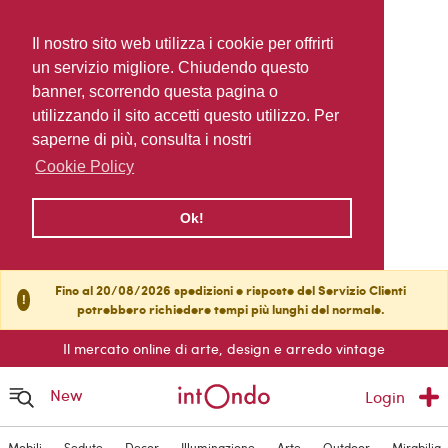
Il nostro sito web utilizza i cookie per offrirti
un servizio migliore. Chiudendo questo
banner, scorrendo questa pagina o
utilizzando il sito accetti questo utilizzo. Per
saperne di più, consulta i nostri
Cookie Policy
Ok!
Fino al 20/08/2026 spedizioni e risposte del Servizio Clienti
!
potrebbero richiedere tempi più lunghi del normale.
Il mercato online di arte, design e arredo vintage
New
Login
Mobili
Sedute
Decor
Illuminazione
Arte
Outdoor
Mirabilia