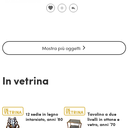
Mostra più oggetti
In vetrina
IN
IN
VETRINA
VETRINA
12 sedie in legno
Tavolino a due
intarsiato, anni '80
livelli in ottone e
vetro, anni '70