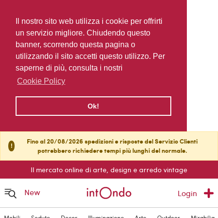
Il nostro sito web utilizza i cookie per offrirti
un servizio migliore. Chiudendo questo
banner, scorrendo questa pagina o
utilizzando il sito accetti questo utilizzo. Per
saperne di più, consulta i nostri
Cookie Policy
Ok!
Fino al 20/08/2026 spedizioni e risposte del Servizio Clienti
!
potrebbero richiedere tempi più lunghi del normale.
Il mercato online di arte, design e arredo vintage
New
Login
Mobili
Sedute
Decor
Illuminazione
Arte
Outdoor
Mirabilia