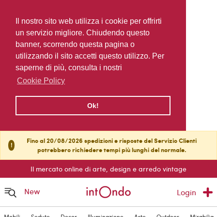
Il nostro sito web utilizza i cookie per offrirti
un servizio migliore. Chiudendo questo
banner, scorrendo questa pagina o
utilizzando il sito accetti questo utilizzo. Per
saperne di più, consulta i nostri
Cookie Policy
Ok!
Fino al 20/08/2026 spedizioni e risposte del Servizio Clienti
!
potrebbero richiedere tempi più lunghi del normale.
Il mercato online di arte, design e arredo vintage
New
Login
Mobili
Sedute
Decor
Illuminazione
Arte
Outdoor
Mirabilia