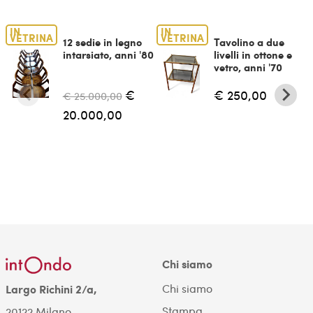
IN
IN
VETRINA
VETRINA
12 sedie in legno
Tavolino a due
intarsiato, anni '80
livelli in ottone e
vetro, anni '70
€
€ 250,00
€ 25.000,00
20.000,00
Chi siamo
Chi siamo
Largo Richini 2/a,
Stampa
20122 Milano.