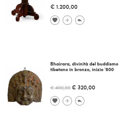
€ 1.200,00
Bhairara, divinità del buddismo
tibetano in bronzo, inizio '800
€ 320,00
€ 400,00