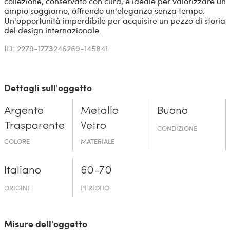
collezione, conservato con cura, è ideale per valorizzare un
ampio soggiorno, offrendo un'eleganza senza tempo.
Un'opportunità imperdibile per acquisire un pezzo di storia
del design internazionale.
ID: 2279-1773246269-145841
Dettagli sull'oggetto
Argento
Metallo
Buono
Trasparente
Vetro
CONDIZIONE
COLORE
MATERIALE
Italiano
60-70
ORIGINE
PERIODO
Misure dell'oggetto