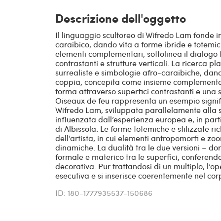
Descrizione dell'oggetto
Il linguaggio scultoreo di Wifredo Lam fonde in
caraibico, dando vita a forme ibride e totem
elementi complementari, sottolinea il dialogo
contrastanti e strutture verticali. La ricerca p
surrealiste e simbologie afro-caraibiche, dan
coppia, concepita come insieme complementar
forma attraverso superfici contrastanti e una 
Oiseaux de feu rappresenta un esempio signifi
Wifredo Lam, sviluppata parallelamente alla s
influenzata dall’esperienza europea e, in part
di Albissola. Le forme totemiche e stilizzate r
dell’artista, in cui elementi antropomorfi e zoom
dinamiche. La dualità tra le due versioni – do
formale e materico tra le superfici, conferend
decorativa. Pur trattandosi di un multiplo, l’
esecutiva e si inserisce coerentemente nel corp
ID: 180-1777935537-150686