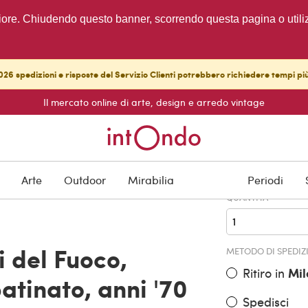
migliore. Chiudendo questo banner, scorrendo questa pagina o utili
26 spedizioni e risposte del Servizio Clienti potrebbero richiedere tempi pi
Il mercato online di arte, design e arredo vintage
PREZZO DELL'OGGE
€ 16.000,
Arte
Outdoor
Mirabilia
Periodi
QUANTITÀ
i del Fuoco,
METODO DI SPEDIZ
Ritiro in
Mil
patinato, anni '70
Spedisci