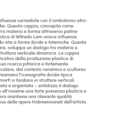
fluenze surrealiste con il simbolismo afro-
iche. Questa coppia, concepita come
 tra materia e forma attraverso patine
lastica di Wifredo Lam unisce influenze
do vita a forme ibride e totemiche. Questa
e, sviluppa un dialogo tra materia e
struttura verticale dinamica. La coppia
cativo della produzione plastica di
ua ricerca pittorica e fortemente
icolare, dal contesto ceramico e scultoreo
ichiamano l’iconografia ibrida tipica
orfi si fondono in strutture verticali
rata e argentata – enfatizza il dialogo
o all’insieme una forte presenza plastica e
opera mantiene una rilevante qualità
us delle opere tridimensionali dell’artista.