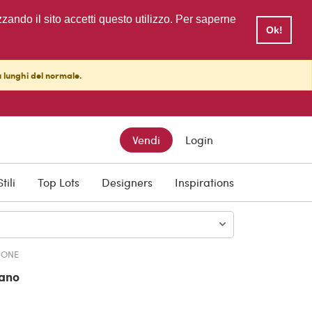
zzando il sito accetti questo utilizzo. Per saperne
Ok!
ù lunghi del normale.
TTO
Vendi
Login
00
Stili
Top Lots
Designers
Inspirations
IONE
ano