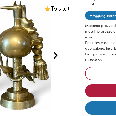
a
Aggiungi indiri
Massimo prezzo di s
massimo prezzo all
isole).
Per il resto del m
quotazione: inseris
Per qualsiasi ulte
0238582279.