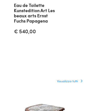
Eau de Toilette
Barca di cart
Kunstedition Art Les
argento plac
beaux arts Ernst
Aldo Cibic pe
Fuchs Papagena
C., 1980
€ 540,00
€ 1.600,00
Visualizza tutti