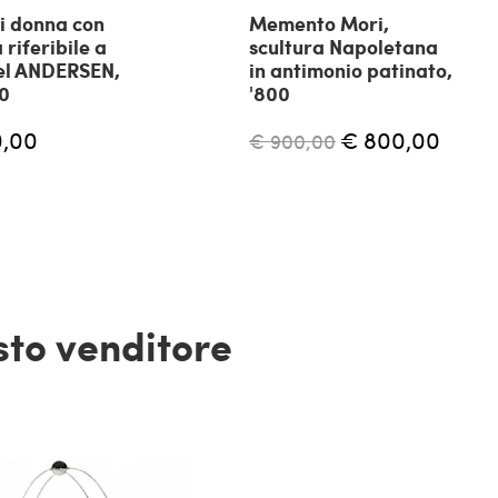
di donna con
Memento Mori,
 riferibile a
scultura Napoletana
el ANDERSEN,
in antimonio patinato,
30
'800
0,00
€ 800,00
€ 900,00
esto venditore