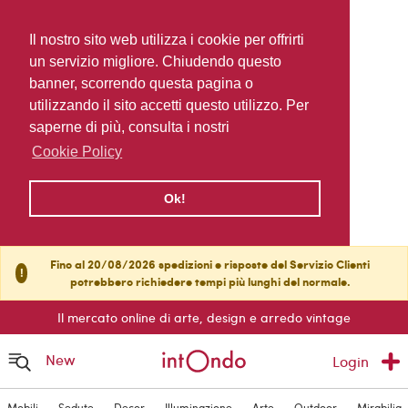
Il nostro sito web utilizza i cookie per offrirti
un servizio migliore. Chiudendo questo
banner, scorrendo questa pagina o
utilizzando il sito accetti questo utilizzo. Per
saperne di più, consulta i nostri
Cookie Policy
Ok!
Fino al 20/08/2026 spedizioni e risposte del Servizio Clienti
!
potrebbero richiedere tempi più lunghi del normale.
Il mercato online di arte, design e arredo vintage
New
Login
Mobili
Sedute
Decor
Illuminazione
Arte
Outdoor
Mirabilia