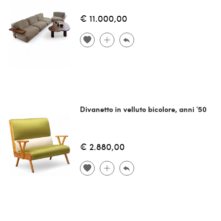
€ 11.000,00
Divanetto in velluto bicolore, anni '50
€ 2.880,00