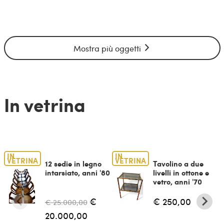
Mostra più oggetti
In vetrina
IN
IN
VETRINA
VETRINA
12 sedie in legno
Tavolino a due
intarsiato, anni '80
livelli in ottone e
vetro, anni '70
€
€ 250,00
€ 25.000,00
20.000,00