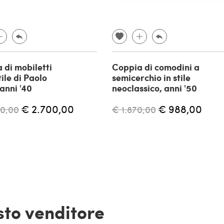
 di mobiletti
Coppia di comodini a
tile di Paolo
semicerchio in stile
anni '40
neoclassico, anni '50
€ 2.700,00
€ 988,00
00,00
€ 1.870,00
esto venditore