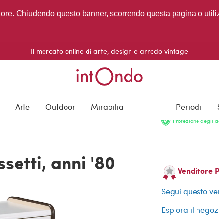
migliore. Chiudendo questo banner, scorrendo questa pagina o utili
Il mercato online di arte, design e arredo vintage
VENDUTO
Arte
Outdoor
Mirabilia
Periodi
Protezione degli a
setti, anni '80
Venditore 
Segui questo ve
Esplora il negoz