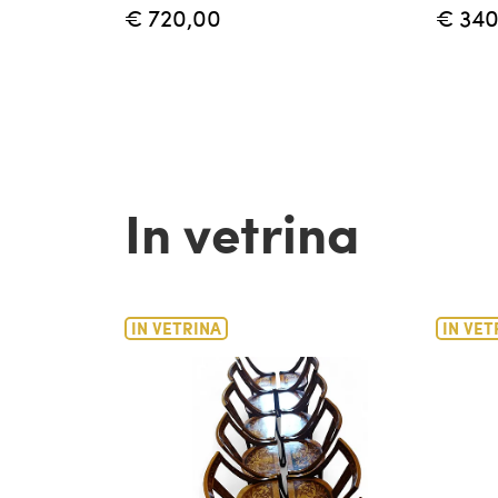
€ 720,00
€ 340
In vetrina
IN VETRINA
IN VET