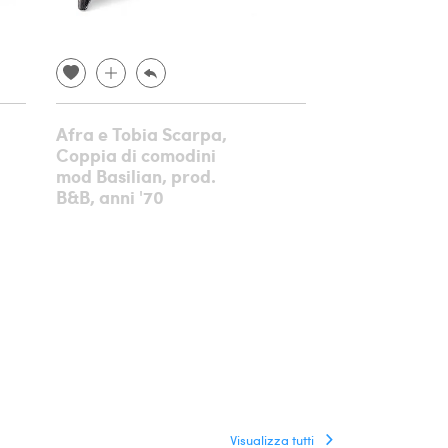
Afra e Tobia Scarpa,
Coppia di co
Coppia di comodini
stile Paolo Bu
mod Basilian, prod.
'50
B&B, anni '70
Visualizza tutti