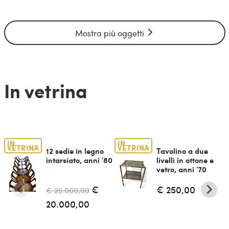
Mostra più oggetti
In vetrina
IN
IN
VETRINA
VETRINA
12 sedie in legno
Tavolino a due
intarsiato, anni '80
livelli in ottone e
vetro, anni '70
€
€ 250,00
€ 25.000,00
20.000,00