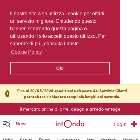
Il nostro sito web utilizza i cookie per offrirti
un servizio migliore. Chiudendo questo
banner, scorrendo questa pagina o
utilizzando il sito accetti questo utilizzo. Per
saperne di più, consulta i nostri
Cookie Policy
Ok!
Fino al 20/08/2026 spedizioni e risposte del Servizio Clienti
!
potrebbero richiedere tempi più lunghi del normale.
Il mercato online di arte, design e arredo vintage
New
Login
Mobili
Sedute
Decor
Illuminazione
Arte
Outdoor
Mirabilia