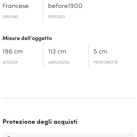
Francese
before19­00
ORIGINE
PERIODO
Misure dell'oggetto
196 cm
113 cm
5 cm
ALTEZZA
LARGHEZZA
PROFONDITÀ
Protezione degli acquisti