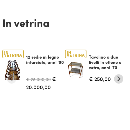
In vetrina
IN
IN
VETRINA
VETRINA
12 sedie in legno
Tavolino a due
intarsiato, anni '80
livelli in ottone e
vetro, anni '70
€
€ 250,00
€ 25.000,00
20.000,00