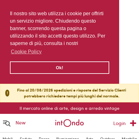
Il nostro sito web utilizza i cookie per offrirti
un servizio migliore. Chiudendo questo
banner, scorrendo questa pagina o
utilizzando il sito accetti questo utilizzo. Per
saperne di più, consulta i nostri
Cookie Policy
Ok!
Fino al 20/08/2026 spedizioni e risposte del Servizio Clienti
!
potrebbero richiedere tempi più lunghi del normale.
Il mercato online di arte, design e arredo vintage
New
Login
Mobili
Sedute
Decor
Illuminazione
Arte
Outdoor
Mirabilia