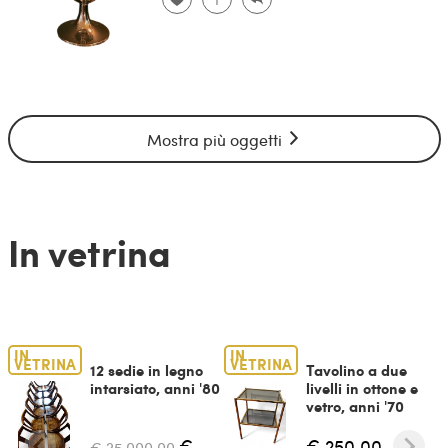
Mostra più oggetti
In vetrina
IN
IN
VETRINA
VETRINA
12 sedie in legno
Tavolino a due
intarsiato, anni '80
livelli in ottone e
vetro, anni '70
€
€ 250,00
€ 25.000,00