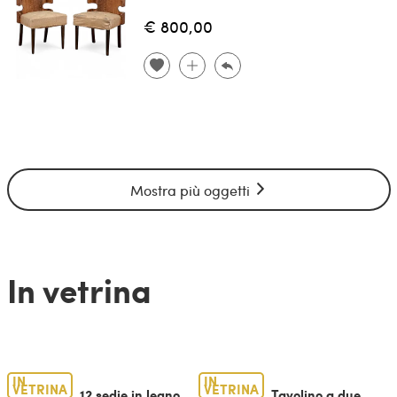
€ 800,00
Mostra più oggetti
In vetrina
IN
IN
VETRINA
VETRINA
12 sedie in legno
Tavolino a due