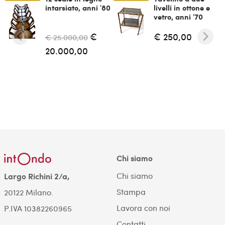
intarsiato, anni '80
livelli in ottone e
vetro, anni '70
€
€ 250,00
€ 25.000,00
20.000,00
Chi siamo
Chi siamo
Largo Richini 2/a,
Stampa
20122 Milano.
Lavora con noi
P.IVA 10382260965
Contatti