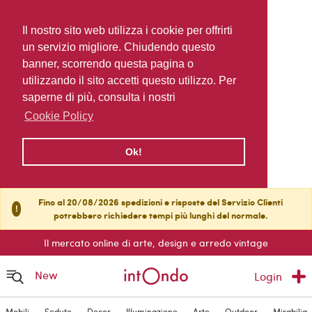
Il nostro sito web utilizza i cookie per offrirti
un servizio migliore. Chiudendo questo
banner, scorrendo questa pagina o
utilizzando il sito accetti questo utilizzo. Per
saperne di più, consulta i nostri
Cookie Policy
Ok!
Fino al 20/08/2026 spedizioni e risposte del Servizio Clienti
!
potrebbero richiedere tempi più lunghi del normale.
Il mercato online di arte, design e arredo vintage
New
Login
Mobili
Sedute
Decor
Illuminazione
Arte
Outdoor
Mirabilia