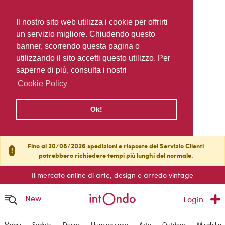
Il nostro sito web utilizza i cookie per offrirti
un servizio migliore. Chiudendo questo
banner, scorrendo questa pagina o
utilizzando il sito accetti questo utilizzo. Per
saperne di più, consulta i nostri
Cookie Policy
Ok!
Fino al 20/08/2026 spedizioni e risposte del Servizio Clienti
!
potrebbero richiedere tempi più lunghi del normale.
Il mercato online di arte, design e arredo vintage
New
Login
Mobili
Sedute
Decor
Illuminazione
Arte
Outdoor
Mirabilia