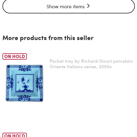
Show more items
More products from this seller
ON HOLD
Pocket tray by Richard Ginori porcelain
Oriente Italiano series, 2000s
ON HOLD