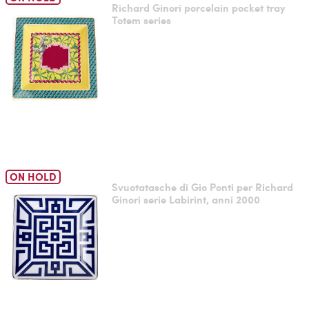
Richard Ginori porcelain pocket tray
Totem series
ON HOLD
Svuotatasche di Gio Ponti per Richard
Ginori serie Labirint, anni 2000