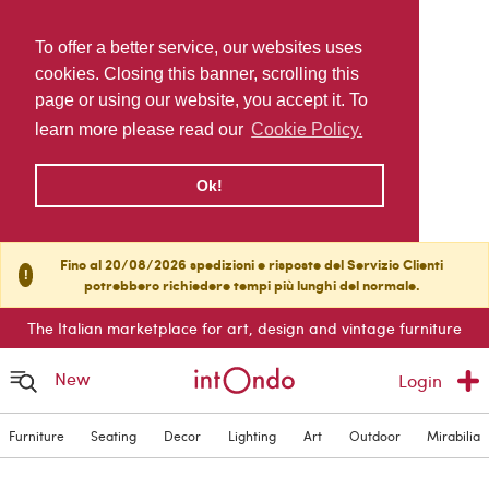
To offer a better service, our websites uses
cookies. Closing this banner, scrolling this
page or using our website, you accept it. To
learn more please read our
Cookie Policy.
Ok!
Fino al 20/08/2026 spedizioni e risposte del Servizio Clienti
!
potrebbero richiedere tempi più lunghi del normale.
The Italian marketplace for art, design and vintage furniture
New
Login
Furniture
Seating
Decor
Lighting
Art
Outdoor
Mirabilia