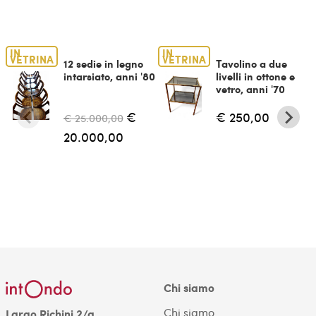
IN
IN
VETRINA
VETRINA
12 sedie in legno
Tavolino a due
intarsiato, anni '80
livelli in ottone e
vetro, anni '70
€
€ 250,00
€ 25.000,00
20.000,00
Chi siamo
Chi siamo
Largo Richini 2/a,