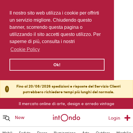
Il nostro sito web utilizza i cookie per offrirti
un servizio migliore. Chiudendo questo
banner, scorrendo questa pagina o
utilizzando il sito accetti questo utilizzo. Per
saperne di più, consulta i nostri
Cookie Policy
Ok!
Fino al 20/08/2026 spedizioni e risposte del Servizio Clienti
!
potrebbero richiedere tempi più lunghi del normale.
Il mercato online di arte, design e arredo vintage
New
Login
Mobili
Sedute
Decor
Illuminazione
Arte
Outdoor
Mirabilia