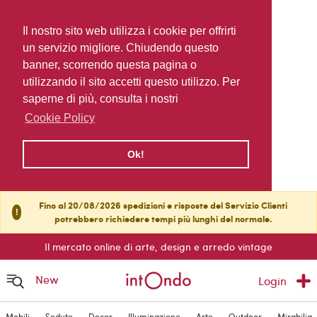
Il nostro sito web utilizza i cookie per offrirti
un servizio migliore. Chiudendo questo
banner, scorrendo questa pagina o
utilizzando il sito accetti questo utilizzo. Per
saperne di più, consulta i nostri
Cookie Policy
Ok!
Fino al 20/08/2026 spedizioni e risposte del Servizio Clienti
!
potrebbero richiedere tempi più lunghi del normale.
Il mercato online di arte, design e arredo vintage
New
Login
Mobili
Sedute
Decor
Illuminazione
Arte
Outdoor
Mirabilia