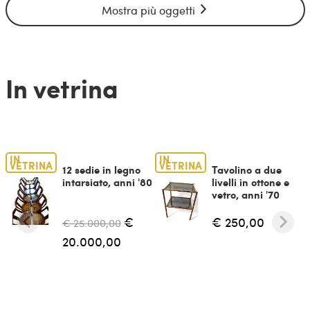
Mostra più oggetti
In vetrina
IN
IN
VETRINA
VETRINA
12 sedie in legno
Tavolino a due
intarsiato, anni '80
livelli in ottone e
vetro, anni '70
€
€ 250,00
€ 25.000,00
20.000,00