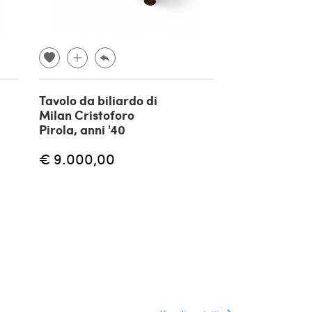
Tavolo da biliardo di
Coppia di tav
Milan Cristoforo
nido con gam
Pirola, anni '40
ottone, anni '
€ 9.000,00
€ 1.440,00