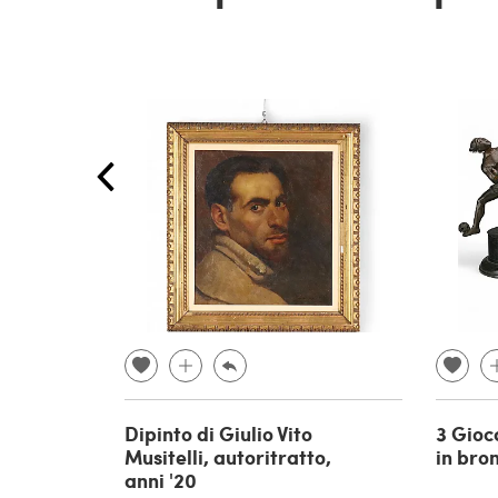
Dipinto di Giulio Vito
3 Gioc
Musitelli, autoritratto,
in bro
anni '20