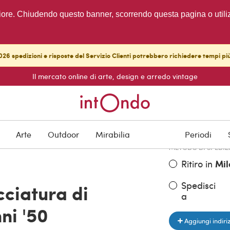
migliore. Chiudendo questo banner, scorrendo questa pagina o utili
26 spedizioni e risposte del Servizio Clienti potrebbero richiedere tempi pi
Il mercato online di arte, design e arredo vintage
PREZZO DELL'OGGE
€ 1.920,00
Arte
Outdoor
Mirabilia
Periodi
METODO DI SPEDIZ
Ritiro in
Mil
Spedisci
cciatura di
a
ni '50
Aggiungi indiri