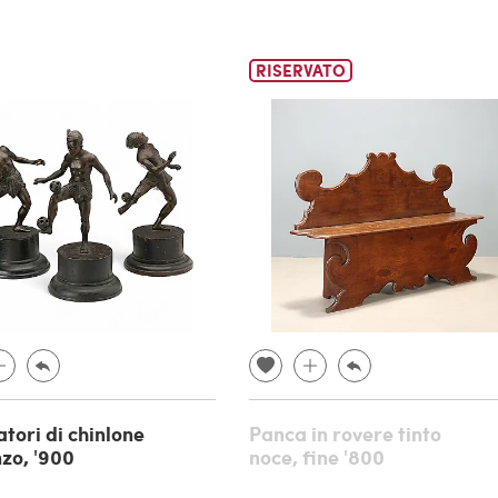
RISERVATO
atori di chinlone
Panca in rovere tinto
nzo, '900
noce, fine '800