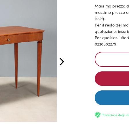
Massimo prezzo di s
massimo prezzo all
isole).
Per il resto del m
quotazione: inseris
Per qualsiasi ulte
0238582279.
Protezione degli a