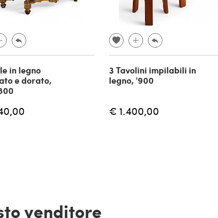
le in legno
3 Tavolini impilabili in
iato e dorato,
legno, '900
800
40,00
€ 1.400,00
esto venditore