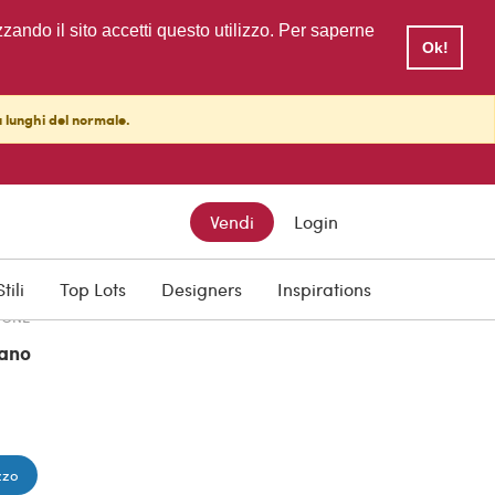
zzando il sito accetti questo utilizzo. Per saperne
Ok!
ù lunghi del normale.
TTO
Vendi
Login
Stili
Top Lots
Designers
Inspirations
IONE
ano
zzo