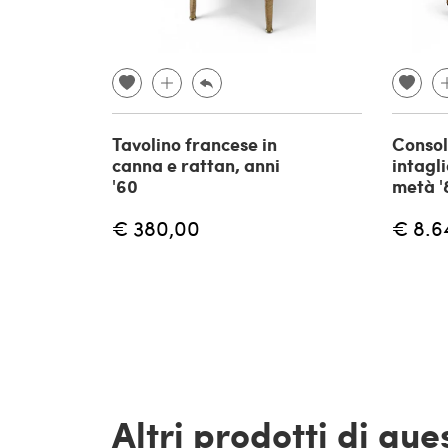
Tavolino francese in
Consol
canna e rattan, anni
intagl
'60
metà '
€ 380,00
€ 8.6
Altri prodotti di qu